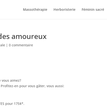
Massothérapie
Herboristerie
Féminin sacré
des amoureux
ale
|
0 commentaire
ue vous aimez?
Profitez-en pour vous gâter, vous aussi:
TES pour 175$*.