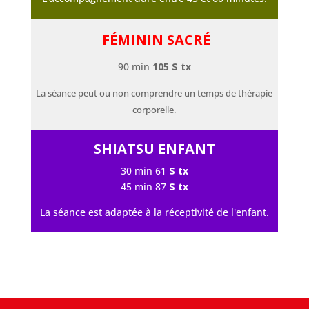
FÉMININ SACRÉ
90 min
105 $ tx
La séance peut ou non comprendre un temps de thérapie
corporelle.
SHIATSU ENFANT
30 min 61
$ tx
45 min 87
$ tx
La séance est adaptée à la réceptivité de l'enfant.