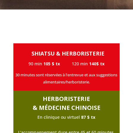
SHIATSU & HERBORISTERIE
90 min
105 $ tx
120 min
140$ tx
30 minutes sont réservées à l'entrevue et aux suggestions
alimentaires/herboristerie.
HERBORISTERIE
& MÉDECINE CHINOISE
En clinique ou virtuel
87 $ tx
L'accompagnement dure entre 45 et 60 minutes.