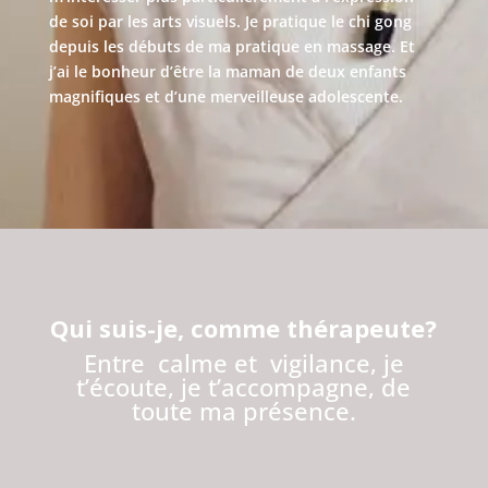
de soi par les arts visuels. Je pratique le chi gong
depuis les débuts de ma pratique en massage. Et
j’ai le bonheur d’être la maman de deux enfants
magnifiques et d’une merveilleuse adolescente.
Qui suis-je, comme thérapeute?
Entre calme et vigilance, je
t’écoute, je t’accompagne, de
toute ma présence.