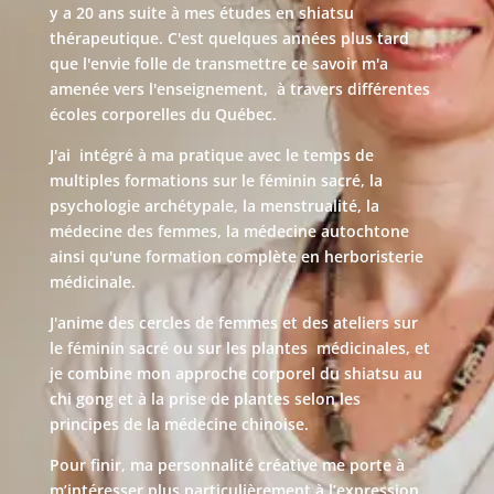
y a 20 ans suite à mes études en shiatsu
thérapeutique. C'est quelques années plus tard
que l'envie folle de transmettre ce savoir m'a
amenée vers l'enseignement, à travers différentes
écoles corporelles du Québec.
J'ai intégré à ma pratique avec le temps de
multiples formations sur le féminin sacré, la
psychologie archétypale, la menstrualité, la
médecine des femmes, la médecine autochtone
ainsi qu'une formation complète en herboristerie
médicinale.
J'anime des cercles de femmes et des ateliers sur
le féminin sacré ou sur les plantes médicinales, et
je combine mon approche corporel du shiatsu au
chi gong et à la prise de plantes selon les
principes de la médecine chinoise.
Pour finir, ma personnalité créative me porte à
m’intéresser plus particulièrement à l’expression