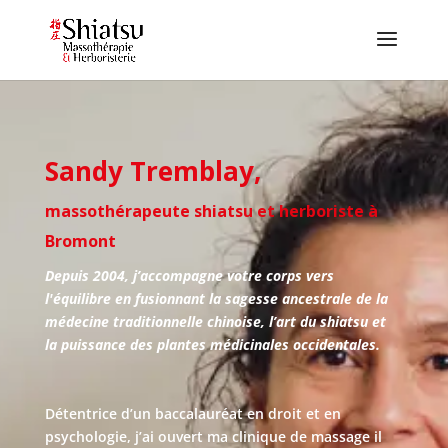
Sandy Tremblay,
massothérapeute shiatsu et herboriste
à
Bromont
Depuis 2004, j’accompagne votre corps vers
l'équilibre en fusionnant la sagesse ancestrale de la
médecine traditionnelle chinoise, l’art du shiatsu et
la puissance des plantes médicinales occidentales.
Détentrice d’un baccalauréat en droit et en
psychologie, j’ai ouvert ma clinique de massage il