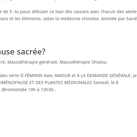
rie de 5 -tu peux débuter ce tour des saisons avec chacun des atelie
isons et les éléments, selon la médecine chinoise. Animée par Sand
use sacrée?
cré
,
Massothérapie générale
,
Massothérapie Shiatsu
nales série Ö FÉMININ Avec AMOUR et À LA DEMANDE GÉNÉRALE, je
RIMÉNOPAUSE ET DES PLANTES MÉDICINALES Samedi, le 8
(Bromont)de 10h à 12h30...