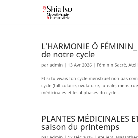
L’HARMONIE Ö FÉMININ_ P
de notre cycle
par
admin
|
13 Avr 2026
|
Féminin Sacré
,
Atel
Et si tu vivais ton cycle menstruel non pas 
cycle (folliculaire, ovulatoire, lutéale, menstr
médicinales et les 4 phases du cycle...
PLANTES MÉDICINALES ET 
saison du printemps
par
admin
|
12 Déc 2025
|
Ateliers
,
Massothér