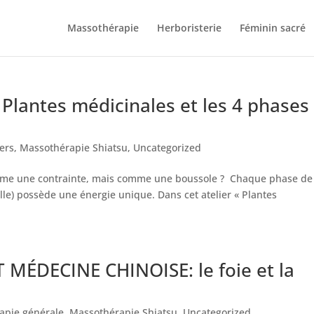
Massothérapie
Herboristerie
Féminin sacré
lantes médicinales et les 4 phases
iers
,
Massothérapie Shiatsu
,
Uncategorized
comme une contrainte, mais comme une boussole ? Chaque phase de
uelle) possède une énergie unique. Dans cet atelier « Plantes
MÉDECINE CHINOISE: le foie et la
apie générale
,
Massothérapie Shiatsu
,
Uncategorized