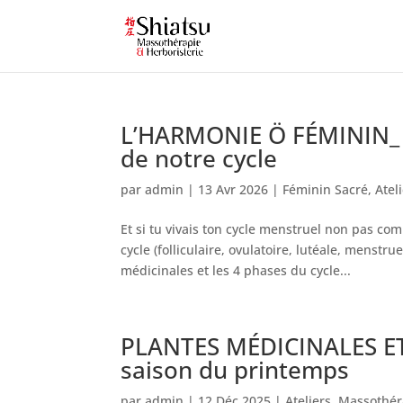
L’HARMONIE Ö FÉMININ_ P
de notre cycle
par
admin
|
13 Avr 2026
|
Féminin Sacré
,
Atel
Et si tu vivais ton cycle menstruel non pas 
cycle (folliculaire, ovulatoire, lutéale, menstr
médicinales et les 4 phases du cycle...
PLANTES MÉDICINALES ET 
saison du printemps
par
admin
|
12 Déc 2025
|
Ateliers
,
Massothér