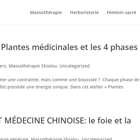
Massothérapie
Herboristerie
Féminin sacré
lantes médicinales et les 4 phases
iers
,
Massothérapie Shiatsu
,
Uncategorized
comme une contrainte, mais comme une boussole ? Chaque phase de
uelle) possède une énergie unique. Dans cet atelier « Plantes
MÉDECINE CHINOISE: le foie et la
apie générale
,
Massothérapie Shiatsu
,
Uncategorized