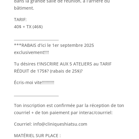
dans la grande salle de réunion, à l'arrière du
bâtiment.
TARIF:
40$ + TX (46$)
________________________
***RABAIS d'ici le 1er septembre 2025
exclusivement!!!!
Tu désires t'INSCRIRE AUX 5 ATELIERS au TARIF
RÉDUIT de 175$? (rabais de 25$)?
Écris-moi vite!!!!!!!!!!
________________________
Ton inscription est confirmée par la réception de ton
courriel + de ton paiement par interac/courriel:
Courriel: info@cliniqueshiatsu.com
MATÉRIEL SUR PLACE :