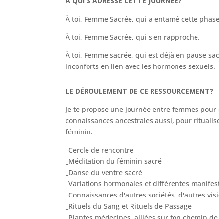
À QUI S'ADRESSE CETTE JOURNÉE?
À toi, Femme Sacrée, qui a entamé cette phas
À toi, Femme Sacrée, qui s'en rapproche.
À toi, Femme sacrée, qui est déjà en pause sac
inconforts en lien avec les hormones sexuels.
LE DÉROULEMENT DE CE RESSOURCEMENT?
Je te propose une journée entre femmes pour 
connaissances ancestrales aussi, pour ritualise
féminin:
_Cercle de rencontre
_Méditation du féminin sacré
_Danse du ventre sacré
_Variations hormonales et différentes manifes
_Connaissances d'autres sociétés, d'autres vi
_Rituels du Sang et Rituels de Passage
_Plantes médecines, alliées sur ton chemin de