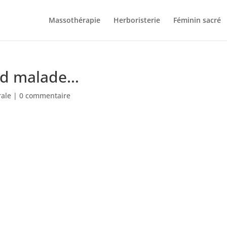
Massothérapie
Herboristerie
Féminin sacré
end malade…
rale
|
0 commentaire