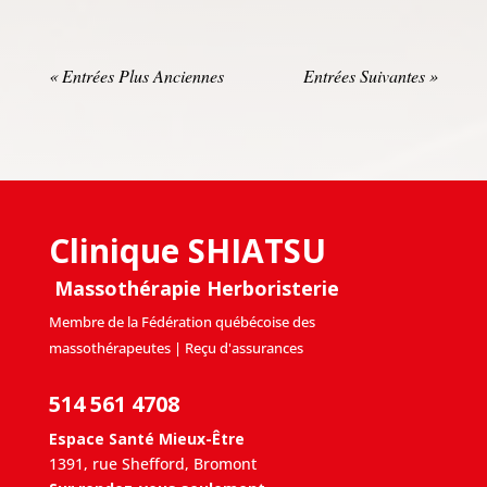
« Entrées Plus Anciennes
Entrées Suivantes »
Clinique SHIATSU
Massothérapie Herboristerie
Membre de la Fédération québécoise des
massothérapeutes | Reçu d'assurances
514 561 4708
Espace Santé Mieux-Être
1391, rue Shefford, Bromont