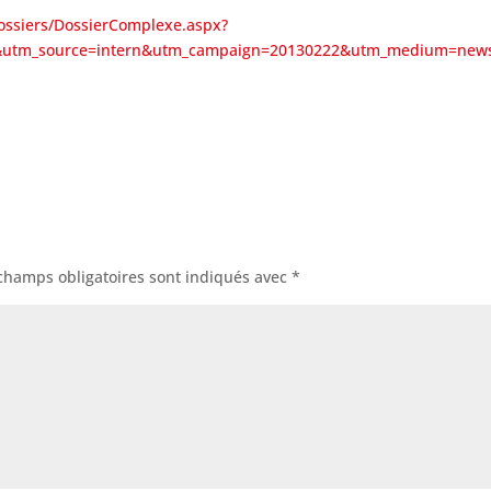
Dossiers/DossierComplexe.aspx?
_do&utm_source=intern&utm_campaign=20130222&utm_medium=news
champs obligatoires sont indiqués avec
*