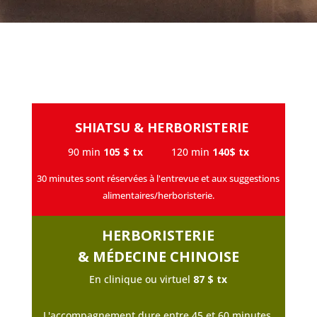
SHIATSU & HERBORISTERIE
90 min
105 $ tx
120 min
140$ tx
30 minutes sont réservées à l'entrevue et aux suggestions
alimentaires/herboristerie.
HERBORISTERIE
& MÉDECINE CHINOISE
En clinique ou virtuel
87 $ tx
L'accompagnement dure entre 45 et 60 minutes.